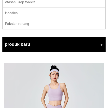
Atasan Crop Wanita
Hoodies
Pakaian renang
produk baru