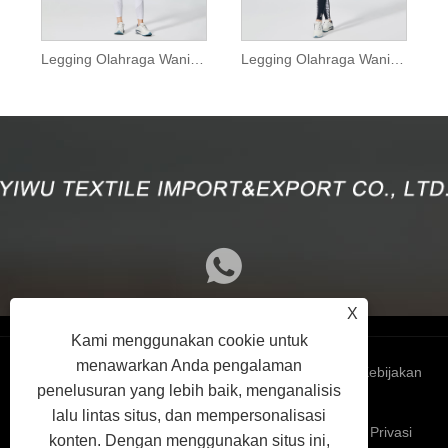
Legging Olahraga Wanita Putih Murni dengan Jaring
Legging Olahraga Wanita Motif Macan Tutul Putih
X
Kami menggunakan cookie untuk
menawarkan Anda pengalaman
Links
Sitemap
RSS
XML
Kebijakan
penelusuran yang lebih baik, menganalisis
lalu lintas situs, dan mempersonalisasi
Privasi
konten. Dengan menggunakan situs ini,